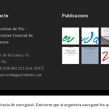
acte
Publicacions
rsitat de Vic -
rsitat Central de
unya
 de la Laura, 13
 Vic
4) 938 861 222 (ext. 8317)
tat.verdaguer@uvic.cat
Societat Verdaguer, Tots els drets reservats.
Avís legal i p
eriència de navegació. Entenem que si segueixes navegant les a