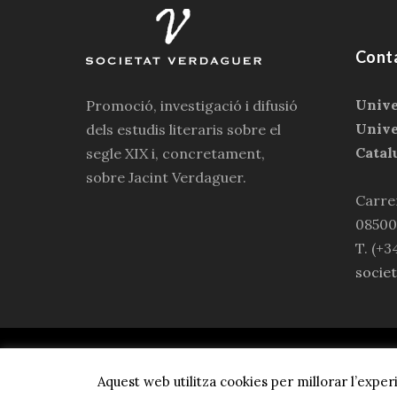
Cont
Unive
Promoció, investigació i difusió
Unive
dels estudis literaris sobre el
Catal
segle XIX i, concretament,
sobre Jacint Verdaguer.
Carrer
08500
T. (+3
socie
© 2023 
Aquest web utilitza cookies per millorar l’exp