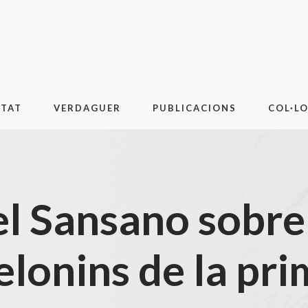
ITAT
VERDAGUER
PUBLICACIONS
COL·L
el Sansano sobre 
elonins de la pr