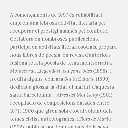
A començaments de 1897 és rehabilitat i
emprèn una febrosa activitat literària per
recuperar el prestigi malmès pel conflicte.
Col·labora en nombroses publicacions,
participa en activitats literariosocials, prepara
nous llibres de poesia, en revisa d’anteriors –
fusiona tota la poesia de tema montserratí a
Montserrat
.
Llegendari, cançons, odes
(1898)- i
n’edita alguns, com ara
Santa Eulària
(1899)
dedicat a glossar la vida i el martiri d’aquesta
santa barcelonina–,
Aires del Montseny
(1901),
recopilació de composicions datades entre
1871 i 1900 que giren sobretot al voltant dels
temes civils i autobiogràfics, i
Flors de Maria
(1902), publicat poc temps abans de la seva