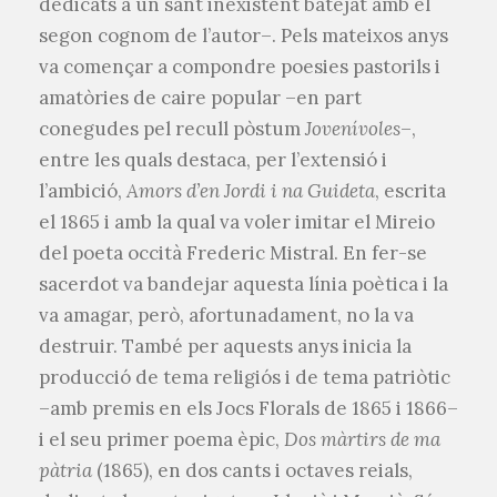
dedicats a un sant inexistent batejat amb el
segon cognom de l’autor–. Pels mateixos anys
va començar a compondre poesies pastorils i
amatòries de caire popular –en part
conegudes pel recull pòstum
Jovenívoles
–,
entre les quals destaca, per l’extensió i
l’ambició,
Amors d’en Jordi i na Guideta
, escrita
el 1865 i amb la qual va voler imitar el Mireio
del poeta occità Frederic Mistral. En fer-se
sacerdot va bandejar aquesta línia poètica i la
va amagar, però, afortunadament, no la va
destruir. També per aquests anys inicia la
producció de tema religiós i de tema patriòtic
–amb premis en els Jocs Florals de 1865 i 1866–
i el seu primer poema èpic,
Dos màrtirs de ma
pàtria
(1865), en dos cants i octaves reials,