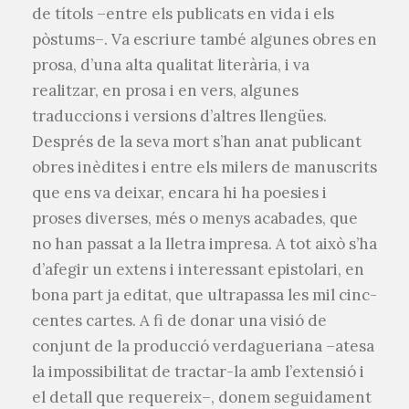
de títols –entre els publicats en vida i els
pòstums–. Va escriure també algunes obres en
prosa, d’una alta qualitat literària, i va
realitzar, en prosa i en vers, algunes
traduccions i versions d’altres llengües.
Després de la seva mort s’han anat publicant
obres inèdites i entre els milers de manuscrits
que ens va deixar, encara hi ha poesies i
proses diverses, més o menys acabades, que
no han passat a la lletra impresa. A tot això s’ha
d’afegir un extens i interessant epistolari, en
bona part ja editat, que ultrapassa les mil cinc-
centes cartes. A fi de donar una visió de
conjunt de la producció verdagueriana –atesa
la impossibilitat de tractar-la amb l’extensió i
el detall que requereix–, donem seguidament