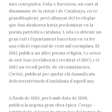
més conegudes, l’oda
A Barcelona
, un cant al
dinamisme de la ciutat i de Catalunya, en to
grandiloqüent, però allunyat del to elegíac
que fins aleshores havia predominat en la
poesia patriòtica catalana. L’oda va obtenir un
gran èxit i l’Ajuntament barceloní en va fer
una edició especial de cent mil exemplars. El
1882 publica un altre poema religiós,
Lo somni
de sant Joan
(reelaborat i reeditat el 1887), i el
1885 un recull poètic de circumstàncies,
Caritat
, publicat per ajudar els damnificats
dels terratrèmols d’Andalusia d’aquell any.
A finals de 1885, però amb data de 1886,
publica la segona gran obra èpica,
Canigó
–