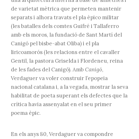
una arquitectura interna a base de simetries i
de varietat mètrica que permeten mantenir
separats i alhora travats el pla èpico militar
(les batalles dels comtes Guifré i Tallaferro
amb els moros, la fundació de Sant Martí del
Canigó pel bisbe-abat Oliba) i el pla
liricoamorós (les relacions entre el cavaller
Gentil, la pastora Griselda i Flordeneu, reina
de les fades del Canigó). Amb
Canigó
,
Verdaguer va voler construir l’epopeia
nacional catalana i, a la vegada, mostrar la seva
habilitat de poeta superant els defectes que la
crítica havia assenyalat en el seu primer
poema èpic.
En els anys 80, Verdaguer va compondre