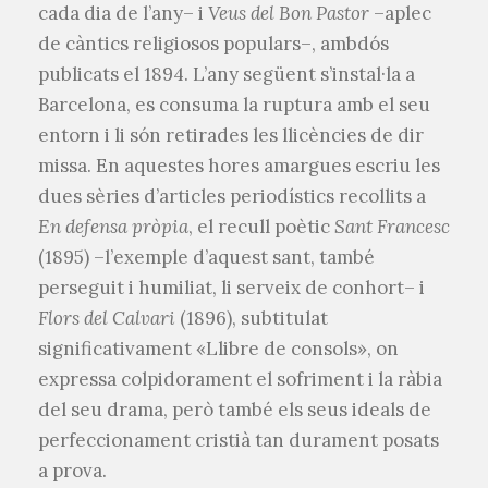
cada dia de l’any– i
Veus del Bon Pastor
–aplec
de càntics religiosos populars–, ambdós
publicats el 1894. L’any següent s’instal·la a
Barcelona, es consuma la ruptura amb el seu
entorn i li són retirades les llicències de dir
missa. En aquestes hores amargues escriu les
dues sèries d’articles periodístics recollits a
En defensa pròpia
, el recull poètic
Sant Francesc
(1895) –l’exemple d’aquest sant, també
perseguit i humiliat, li serveix de conhort– i
Flors del Calvari
(1896), subtitulat
significativament «Llibre de consols», on
expressa colpidorament el sofriment i la ràbia
del seu drama, però també els seus ideals de
perfeccionament cristià tan durament posats
a prova.