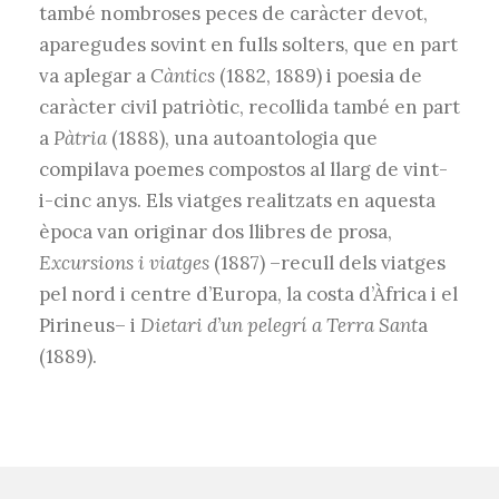
també nombroses peces de caràcter devot,
aparegudes sovint en fulls solters, que en part
va aplegar a
Càntics
(1882, 1889) i poesia de
caràcter civil patriòtic, recollida també en part
a
Pàtria
(1888), una autoantologia que
compilava poemes compostos al llarg de vint-
i-cinc anys. Els viatges realitzats en aquesta
època van originar dos llibres de prosa,
Excursions i viatges
(1887) –recull dels viatges
pel nord i centre d’Europa, la costa d’Àfrica i el
Pirineus– i
Dietari d’un pelegrí a Terra Sant
a
(1889).