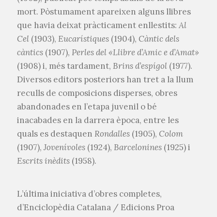
mort. Pòstumament apareixen alguns llibres
que havia deixat pràcticament enllestits:
Al
Cel
(1903),
Eucarístiques
(1904),
Càntic dels
càntics
(1907),
Perles del «Llibre d’Amic e d’Amat»
(1908) i, més tardament,
Brins d’espígol
(1977).
Diversos editors posteriors han tret a la llum
reculls de composicions disperses, obres
abandonades en l’etapa juvenil o bé
inacabades en la darrera època, entre les
quals es destaquen
Rondalles
(1905),
Colom
(1907),
Jovenívoles
(1924),
Barcelonines
(1925) i
Escrits inèdits
(1958).
L’última iniciativa d’obres completes,
d’Enciclopèdia Catalana / Edicions Proa