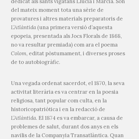
dedicat als sants vigatans Llucià i Marcià. Són
del mateix moment tota una sèrie de
provatures i altres materials preparatoris de
L’Atlàntida
(una primera versió d’aquesta
epopeia, presentada als Jocs Florals de 1868,
no va resultar premiada) com ara el poema
Colom
, editat pòstumament, i diverses proses
de to autobiogràfic.
Una vegada ordenat sacerdot, el 1870, la seva
activitat literària es va centrar en la poesia
religiosa, tant popular com culta, en la
historicopatriòtica i en la redacció de
L’Atlàntida
. El 1874 es va embarcar, a causa de
problemes de salut, durant dos anys en els
navilis de la Companyia Transatlàntica. Quan