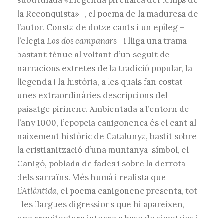
subtitulada «Llegenda pirenaica del temps de
la Reconquista»–, el poema de la maduresa de
l’autor. Consta de dotze cants i un epíleg –
l’elegia
Los dos campanars
– i lliga una trama
bastant tènue al voltant d’un seguit de
narracions extretes de la tradició popular, la
llegenda i la història, a les quals fan costat
unes extraordinàries descripcions del
paisatge pirinenc. Ambientada a l’entorn de
l’any 1000, l’epopeia canigonenca és el cant al
naixement històric de Catalunya, bastit sobre
la cristianització d’una muntanya-símbol, el
Canigó, poblada de fades i sobre la derrota
dels sarraïns. Més humà i realista que
L’Atlàntida
, el poema canigonenc presenta, tot
i les llargues digressions que hi apareixen,