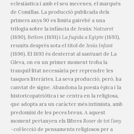
eclesiàstica i amb el seu mecenes, el marquès
de Comillas. La producció publicada dels
primers anys 90 es limita gairebé a una
trilogia sobre la infància de Jesús:
Natzaret
(1890),
Betlem
(1891) i
La fugida a Egipte
(1893),
reunits després sota el títol de
Jesús Infant
(1896). El 1893 és desterrat al santuari de La
Gleva, on en un primer moment troba la
tranquil·litat necessària per reprendre les
tasques literàries. La seva producció, però, ha
canviat de signe. Abandona la poesia èpica i la
historicopatriòtica i se centra en la religiosa,
que adopta ara un caràcter més intimista, amb
predomini de les peces breus. A aquest
moment pertanyen els llibres
Roser de tot l’any
–col·lecció de pensaments religiosos per a