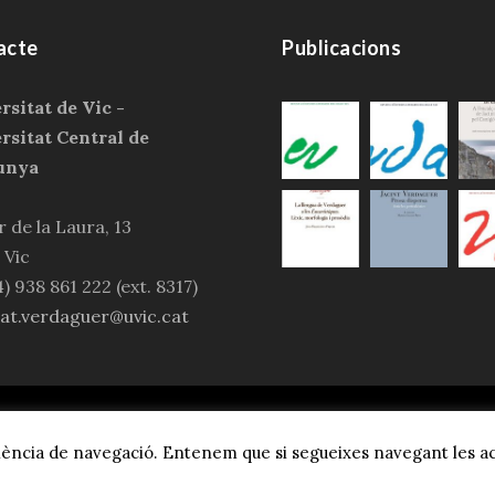
acte
Publicacions
rsitat de Vic -
rsitat Central de
unya
 de la Laura, 13
 Vic
4) 938 861 222 (ext. 8317)
tat.verdaguer@uvic.cat
Societat Verdaguer, Tots els drets reservats.
Avís legal i p
eriència de navegació. Entenem que si segueixes navegant les a