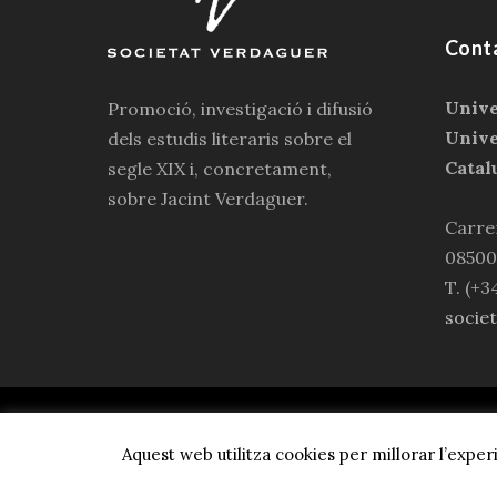
Cont
Unive
Promoció, investigació i difusió
Unive
dels estudis literaris sobre el
Catal
segle XIX i, concretament,
sobre Jacint Verdaguer.
Carrer
08500
T. (+3
socie
© 2023 
Aquest web utilitza cookies per millorar l’exp