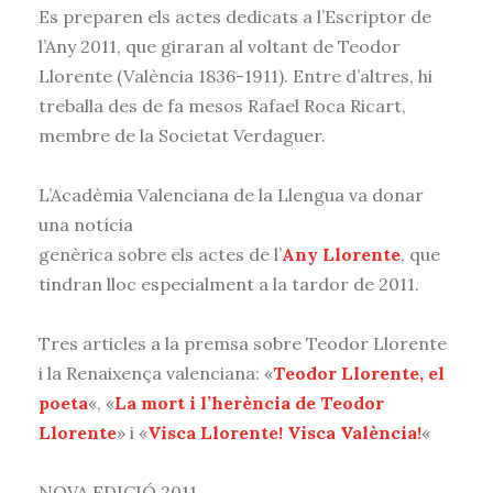
Es preparen els actes dedicats a l’Escriptor de
l’Any 2011, que giraran al voltant de Teodor
Llorente (València 1836-1911). Entre d’altres, hi
treballa des de fa mesos Rafael Roca Ricart,
membre de la Societat Verdaguer.
L’Acadèmia Valenciana de la Llengua va donar
una notícia
genèrica sobre els actes de l’
Any Llorente
, que
tindran lloc especialment a la tardor de 2011.
Tres articles a la premsa sobre Teodor Llorente
i la Renaixença valenciana: «
Teodor Llorente, el
poeta
«, «
La mort i l’herència de Teodor
Llorente
» i «
Visca Llorente! Visca València!
«
NOVA EDICIÓ 2011