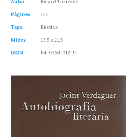
Autor
Ricard Torrents
Pàgines
144
Tapa
Rústica
Mides
13,5 x 21,5
ISBN
84-9766-012-9