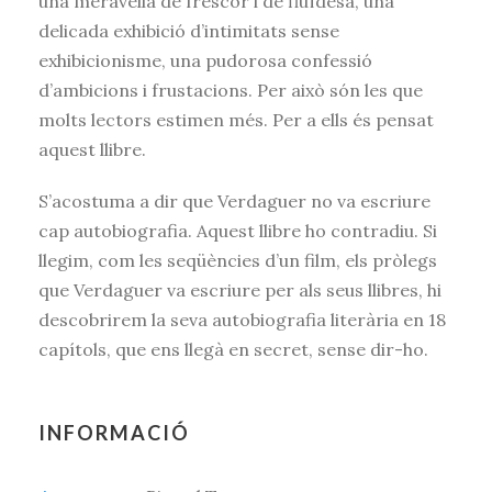
una meravella de frescor i de fluïdesa, una
delicada exhibició d’intimitats sense
exhibicionisme, una pudorosa confessió
d’ambicions i frustacions. Per això són les que
molts lectors estimen més. Per a ells és pensat
aquest llibre.
S’acostuma a dir que Verdaguer no va escriure
cap autobiografia. Aquest llibre ho contradiu. Si
llegim, com les seqüències d’un film, els pròlegs
que Verdaguer va escriure per als seus llibres, hi
descobrirem la seva autobiografia literària en 18
capítols, que ens llegà en secret, sense dir-ho.
INFORMACIÓ