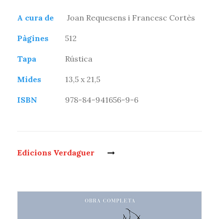
A cura de
Joan Requesens i Francesc Cortès
Pàgines
512
Tapa
Rústica
Mides
13,5 x 21,5
ISBN
978-84-941656-9-6
Edicions Verdaguer