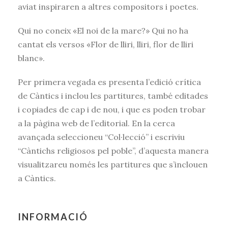
aviat inspiraren a altres compositors i poetes.
Qui no coneix «El noi de la mare?» Qui no ha
cantat els versos «Flor de lliri, lliri, flor de lliri
blanc».
Per primera vegada es presenta l’edició crítica
de Càntics i inclou les partitures, també editades
i copiades de cap i de nou, i que es poden trobar
a la pàgina web de l’editorial. En la cerca
avançada seleccioneu “Col·lecció” i escriviu
“Càntichs religiosos pel poble”, d’aquesta manera
visualitzareu només les partitures que s’inclouen
a Càntics.
INFORMACIÓ