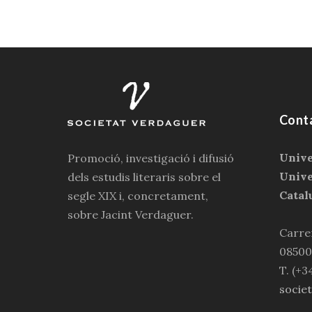
Cont
Unive
Promoció, investigació i difusió
Unive
dels estudis literaris sobre el
Catal
segle XIX i, concretament,
sobre Jacint Verdaguer.
Carrer
08500
T. (+3
socie