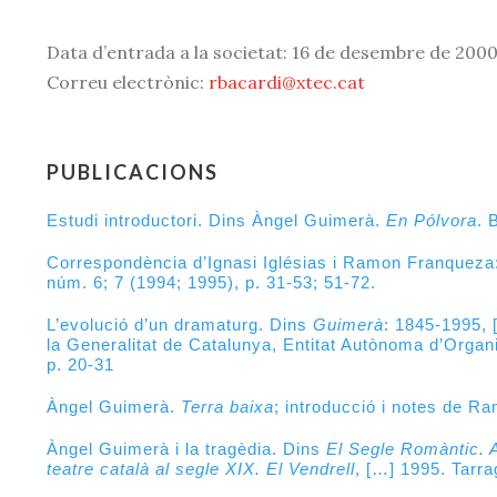
Data d’entrada a la societat: 16 de desembre de 200
Correu electrònic:
rbacardi@xtec.cat
PUBLICACIONS
Estudi introductori
. Dins Àngel Guimerà.
En Pólvora
. 
Correspondència d’Ignasi Iglésias i Ramon Franqueza: 
núm. 6; 7 (1994; 1995), p. 31-53; 51-72.
L’evolució d’un dramaturg.
Dins
Guimerà
: 1845-1995, 
la Generalitat de Catalunya, Entitat Autònoma d’Organ
p. 20-31
Àngel Guimerà.
Terra baixa
; introducció i notes de R
Àngel Guimerà i la tragèdia.
Dins
El Segle Romàntic. A
teatre català al segle XIX. El Vendrell
, […] 1995. Tarra