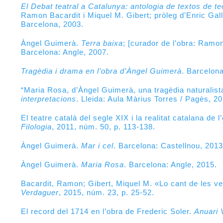
El Debat teatral a Catalunya: antologia de textos de te
Ramon Bacardit i Miquel M. Gibert; pròleg d’Enric Gallé
Barcelona, 2003.
Àngel Guimerà.
Terra baixa
; [curador de l’obra: Ramo
Barcelona: Angle, 2007.
Tragèdia i drama en l’obra d’Àngel Guimerà
. Barcelon
“Maria Rosa, d’Àngel Guimerà, una tragèdia naturalist
interpretacions
. Lleida: Aula Màrius Torres / Pagès, 20
El teatre català del segle XIX i la realitat catalana de 
Filologia
, 2011, núm. 50, p. 113-138.
Àngel Guimerà.
Mar i cel
. Barcelona: Castellnou, 2013
Àngel Guimerà.
Maria Rosa
. Barcelona: Angle, 2015.
Bacardit, Ramon; Gibert, Miquel M. «Lo cant de les veri
Verdaguer
, 2015, núm. 23, p. 25-52.
El record del 1714 en l’obra de Frederic Soler.
Anuari 