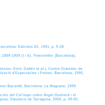
0
Barcelona: Edicions 62, 1991, p. 5-28.
1899-1909 (I i II)
.
Finestrelles
[Barcelona],
[textos: Enric Gallén et al.], Centre Dramàtic de
ització d’Espectacles i Festes, Barcelona, 1995,
amon Bacardit. Barcelona: La Magrana, 1999.
ctes del Col·loqui sobre Àngel Guimerà i el
gona: Diputació de Tarragona, 2000, p. 49-65.