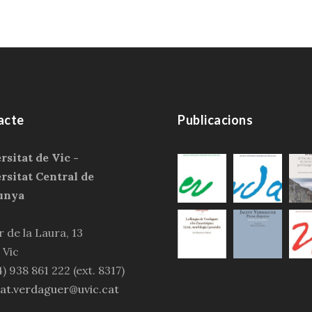
acte
Publicacions
rsitat de Vic -
rsitat Central de
unya
 de la Laura, 13
 Vic
4) 938 861 222 (ext. 8317)
tat.verdaguer@uvic.cat