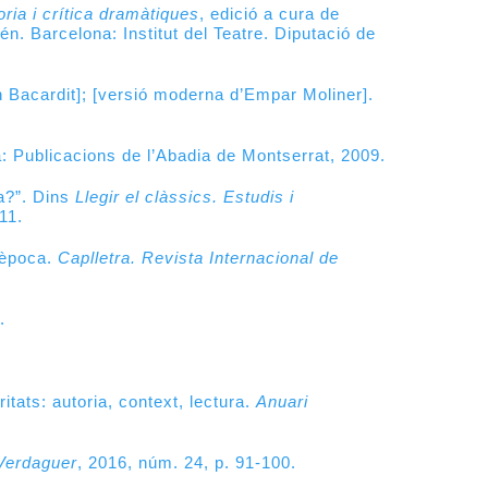
oria i crítica dramàtiques
, edició a cura de
n. Barcelona: Institut del Teatre. Diputació de
n Bacardit]; [versió moderna d’Empar Moliner].
a: Publicacions de l’Abadia de Montserrat, 2009.
a?”. D
ins
Llegir el clàssics. Estudis i
11.
l’època.
Caplletra. Revista Internacional de
.
tats: autoria, context, lectura.
Anuari
Verdaguer
, 2016, núm. 24, p. 91-100.